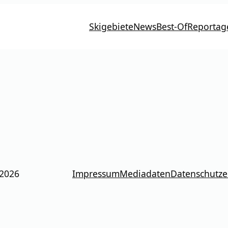
Skigebiete
News
Best-Of
Reportag
 2026
Impressum
Mediadaten
Datenschutze