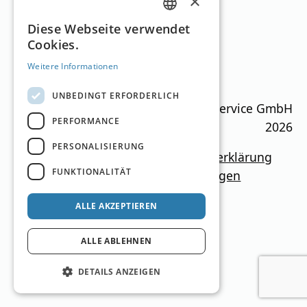
×
GERMAN
Diese Webseite verwendet
Stuhleck
Cookies.
ENGLISH
Steiermark
818
–
1.774
m
26km
Weitere Informationen
UNBEDINGT ERFORDERLICH
Ski Guide Austria © MN Anzeigenservice GmbH
PERFORMANCE
2026
PERSONALISIERUNG
Impressum
Mediadaten
Datenschutzerklärung
FUNKTIONALITÄT
Newsletter
Kontakt
Cookie-Einstellungen
ALLE AKZEPTIEREN
ALLE ABLEHNEN
DETAILS ANZEIGEN