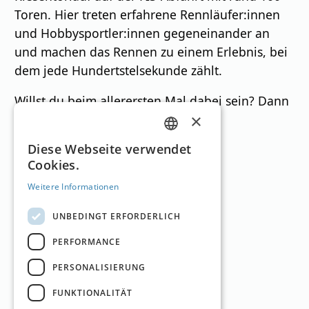
Toren. Hier treten erfahrene Rennläufer:innen
und Hobbysportler:innen gegeneinander an
und machen das Rennen zu einem Erlebnis, bei
dem jede Hundertstelsekunde zählt.
Willst du beim allerersten Mal dabei sein? Dann
×
sichere dir jetzt deinen Platz – die
Teilnehmerzahl ist begrenzt!
GERMAN
Diese Webseite verwendet
Cookies.
ENGLISH
Skigebiete
Weitere Informationen
UNBEDINGT ERFORDERLICH
PERFORMANCE
PERSONALISIERUNG
Nassfeld
FUNKTIONALITÄT
Kärnten
610
–
2.200
m
110km