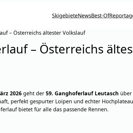
Skigebiete
News
Best-Of
Reportag
uf – Österreichs ältester Volkslauf
auf – Österreichs ältes
März 2026
geht der
59. Ganghoferlauf Leutasch
über 
chaft, perfekt gespurter Loipen und echter Hochplate
ferlauf bietet für alle das passende Rennen.