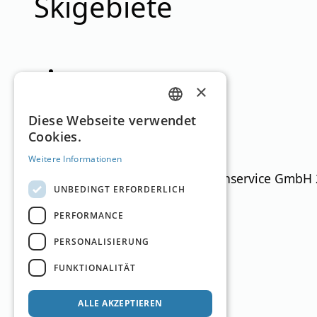
Skigebiete
×
Seefeld mit Leutasch
GERMAN
Diese Webseite verwendet
Tirol
1.120
–
2.064
m
31,3km
Cookies.
ENGLISH
Weitere Informationen
Ski Guide Austria © MN Anzeigenservice GmbH
UNBEDINGT ERFORDERLICH
PERFORMANCE
PERSONALISIERUNG
FUNKTIONALITÄT
ALLE AKZEPTIEREN