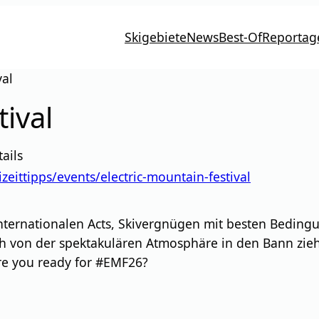
Skigebiete
News
Best-Of
Reportag
val
tival
ails
eittipps/events/electric-mountain-festival
p internationalen Acts, Skivergnügen mit besten Bedi
ich von der spektakulären Atmosphäre in den Bann zi
re you ready for #EMF26?