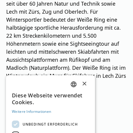
seit über 60 Jahren Natur und Technik sowie
Lech mit Zürs, Zug und Oberlech. Für
Wintersportler bedeutet der Weiße Ring eine
halbtägige sportliche Herausforderung mit ca.
22 km Streckenkilometern und 5.500
Höhenmetern sowie eine Sightseeingtour auf
leichten und mittelschweren Skiabfahrten mit
Aussichtsplattformen am Rüfikopf und am
Madloch (Naturplattform). Der Weiße Ring ist im
Winterurlaub ein Muss für Skifahrer in Lech Zürs
×
am Arlberg.
GERMAN
Diese Webseite verwendet
Cookies.
Skigebiete
ENGLISH
Weitere Informationen
UNBEDINGT ERFORDERLICH