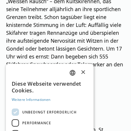
„Weissen Rausch“ – dem Kultskirennen, das
seine Teilnehmer alljährlich an ihre sportlichen
Grenzen treibt. Schon tagsüber liegt eine
knisternde Stimmung in der Luft: Auffällig viele
Skifahrer tragen Rennanzüge und überspielen
ihre aufsteigende Nervosität mit Witzen in der
Gondel oder betont lässigen Gesichtern. Um 17
Uhr wird es ernst: Dann begeben sich 555
Skifahrer, Snowboarder oder Telemarker an den
×
Massenstart beim Vallugagrat.
GERMAN
Diese Webseite verwendet
Cookies.
Skigebiete
ENGLISH
Weitere Informationen
UNBEDINGT ERFORDERLICH
PERFORMANCE
Ski Arlberg – Lech, Zürs, Stuben, St.