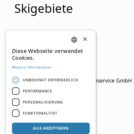
Skigebiete
×
Heiligenblut
GERMAN
Diese Webseite verwendet
Cookies.
ENGLISH
Kärnten
1.300
–
2.900
m
55km
Weitere Informationen
Ski Guide Austria © MN Anzeigenservice GmbH
UNBEDINGT ERFORDERLICH
PERFORMANCE
PERSONALISIERUNG
FUNKTIONALITÄT
ALLE AKZEPTIEREN