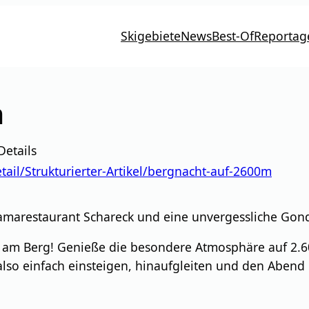
Skigebiete
News
Best-Of
Reportag
m
Details
tail/Strukturierter-Artikel/bergnacht-auf-2600m
marestaurant Schareck und eine unvergessliche Gon
 am Berg! Genieße die besondere Atmosphäre auf 2.
also einfach einsteigen, hinaufgleiten und den Abend