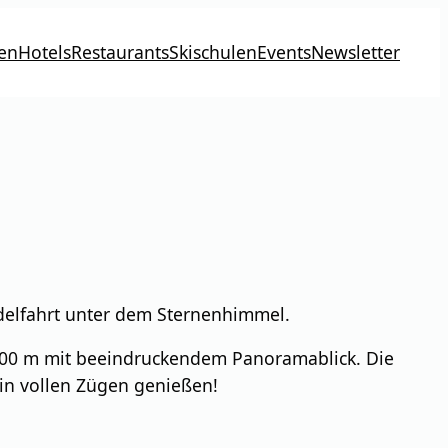
en
Hotels
Restaurants
Skischulen
Events
Newsletter
delfahrt unter dem Sternenhimmel.
600 m mit beeindruckendem Panoramablick. Die
 in vollen Zügen genießen!