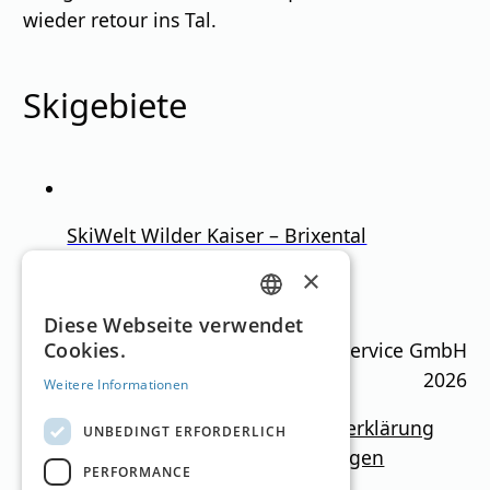
wieder retour ins Tal.
Skigebiete
SkiWelt Wilder Kaiser – Brixental
×
Tirol
620
–
1,9
m
275km
GERMAN
Diese Webseite verwendet
Ski Guide Austria © MN Anzeigenservice GmbH
Cookies.
ENGLISH
2026
Weitere Informationen
Impressum
Mediadaten
Datenschutzerklärung
UNBEDINGT ERFORDERLICH
Newsletter
Kontakt
Cookie-Einstellungen
PERFORMANCE