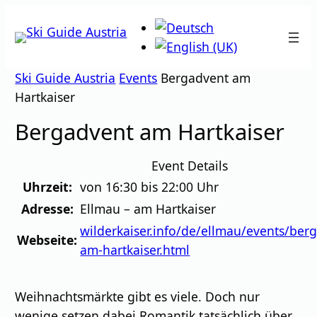
Zum
Inhalt
springen
Ski Guide Austria
Events
Bergadvent am
Hartkaiser
Bergadvent am Hartkaiser
Event Details
Uhrzeit:
von 16:30 bis 22:00 Uhr
Adresse:
Ellmau – am Hartkaiser
wilderkaiser.info/de/ellmau/events/ber
Webseite:
am-hartkaiser.html
Weihnachtsmärkte gibt es viele. Doch nur
wenige setzen dabei Romantik tatsächlich über