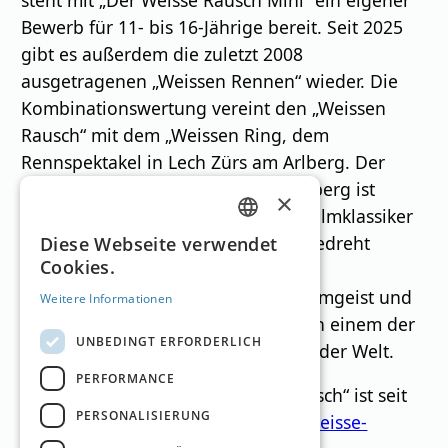
Bewerb für 11- bis 16-Jährige bereit. Seit 2025
gibt es außerdem die zuletzt 2008
ausgetragenen „Weissen Rennen“ wieder. Die
Kombinationswertung vereint den „Weissen
Rausch“ mit dem „Weissen Ring, dem
Rennspektakel in Lech Zürs am Arlberg. Der
Name für das Kultskirennen am Arlberg ist
×
inspiriert vom gleichnamigen Bergfilmklassiker
GERMAN
der 1930er Jahre, der in St. Anton gedreht
Diese Webseite verwendet
Cookies.
wurde. Heute steht der Bewerb für
ENGLISH
authentischen Skisport, alpinen Teamgeist und
Weitere Informationen
ein unvergleichliches Saisonfinale in einem der
UNBEDINGT ERFORDERLICH
traditionsreichsten Wintersportorte der Welt.
PERFORMANCE
Die Anmeldung zu „Der Weisse Rausch“ ist seit
PERSONALISIERUNG
1. Dezember 2025 unter
www.der-weisse-