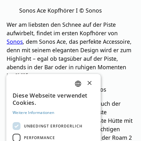
Sonos Ace Kopfhörer I © Sonos
Wer am liebsten den Schnee auf der Piste
aufwirbelt, findet im ersten Kopfhörer von
Sonos
, dem Sonos Ace, das perfekte Accessoire,
denn mit seinem eleganten Design wird er zum
Highlight – egal ob tagsüber auf der Piste,
abends in der Bar oder in ruhigen Momenten
im Skilift.
×
Sonos Move 2 Speaker I © Sonos
GERMAN
Diese Webseite verwendet
Cookies.
Genau so wie die Kopfhörer, passt auch der
ENGLISH
kompakte Move 2 Speaker ins kleinste
Weitere Informationen
Handgepäck, erfüllt jedoch die größte Hütte mit
UNBEDINGT ERFORDERLICH
den Lieblings-Tracks. Und wer auf richtigen
Après Ski-Sound abfährt, für den ist der Roam 2
PERFORMANCE