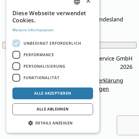
Filter
×
GERMAN
Diese Webseite verwendet
Textsuche
Bundesland
Cookies.
ENGLISH
Schneeflocken
(min)
Weitere Informationen
UNBEDINGT ERFORDERLICH
Filter anzeigen
PERFORMANCE
Ski Guide Austria © MN Anzeigenservice GmbH
2026
PERSONALISIERUNG
FUNKTIONALITÄT
Impressum
Mediadaten
Datenschutzerklärung
Newsletter
Kontakt
Cookie-Einstellungen
ALLE AKZEPTIEREN
ALLE ABLEHNEN
DETAILS ANZEIGEN