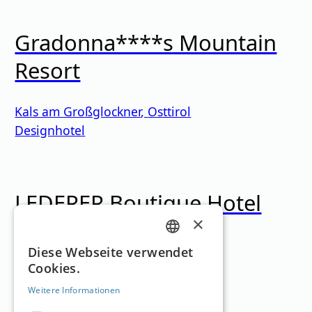
Gradonna****s Mountain
Resort
Kals am Großglockner
,
Osttirol
Designhotel
LEDERER Boutique Hotel
×
Kaprun
,
Salzburg
GERMAN
Diese Webseite verwendet
Designhotel
Cookies.
ENGLISH
Lade…
Weitere Informationen