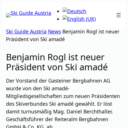
Zum
Inhalt
springen
Ski Guide Austria
News
Benjamin Rogl ist neuer
Präsident von Ski amadé
Benjamin Rogl ist neuer
Präsident von Ski amadé
Der Vorstand der Gasteiner Bergbahnen AG
wurde von den Ski amadé-
Mitgliedsgesellschaften zum neuen Präsidenten
des Skiverbundes Ski amadé gewählt. Er löst
damit turnusmäßig Mag. Daniel Berchthaller,
Geschäftsführer der Reiteralm Bergbahnen
GmbH & Co. KG, ab.