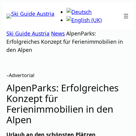
Zum
Inhalt
springen
Ski Guide Austria
News
AlpenParks:
Erfolgreiches Konzept für Ferienimmobilien in
den Alpen
–
Advertorial
AlpenParks: Erfolgreiches
Konzept für
Ferienimmobilien in den
Alpen
Urlaub an den schönsten Plätzen