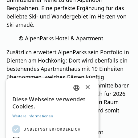
Bergbahnen. Eine perfekte Ergänzung für das
beliebte Ski- und Wandergebiet im Herzen von
Ski amadé.
© AlpenParks Hotel & Apartment
Zusätzlich erweitert AlpenParks sein Portfolio in
Dienten am Hochkönig: Dort wird ebenfalls ein
bestehendes Apartmenthaus mit 19 Einheiten
übernommen, welches Gästen künftig
hochwertigen alpinen Komfort in unmittelbarer
×
Nähe zu den Skigebieten bietet. Auch für 2026
GERMAN
Diese Webseite verwendet
sind weitere Übernahmen im alpinen Raum
Cookies.
ENGLISH
geplant – die AlpenParks-Familie wird somit
Weitere Informationen
kontinuierlich weiterwachsen.
UNBEDINGT ERFORDERLICH
© AlpenParks Hotel & Apartment