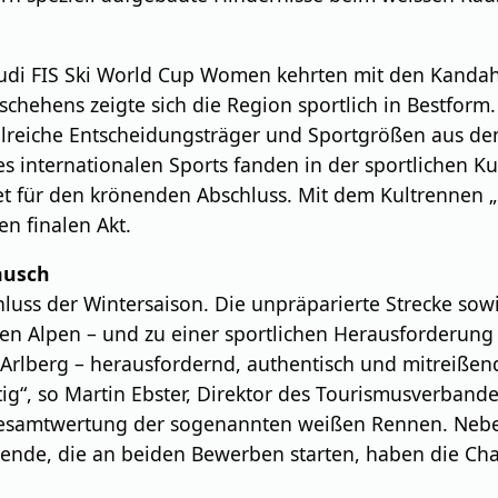
e Audi FIS Ski World Cup Women kehrten mit den Kanda
chehens zeigte sich die Region sportlich in Bestform. 
 zahlreiche Entscheidungsträger und Sportgrößen aus d
es internationalen Sports fanden in der sportlichen K
tet für den krönenden Abschluss. Mit dem Kultrennen 
en finalen Akt.
ausch
hluss der Wintersaison. Die unpräparierte Strecke s
n Alpen – und zu einer sportlichen Herausforderung de
m Arlberg – herausfordernd, authentisch und mitreiße
artig“, so Martin Ebster, Direktor des Tourismusverban
Gesamtwertung der sogenannten weißen Rennen. Neben
hmende, die an beiden Bewerben starten, haben die Cha