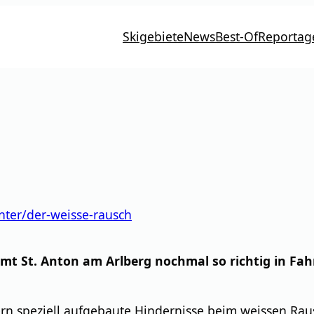
Skigebiete
News
Best-Of
Reportag
ter/der-weisse-rausch
 St. Anton am Arlberg nochmal so richtig in Fahrt
dern speziell aufgebaute Hindernisse beim weissen Ra