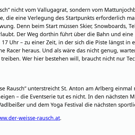
ausch“ nicht vom Vallugagrat, sondern vom Mattunjoc
ge, die eine Verlegung des Startpunkts erforderlich m
hwung. Denn beim Start müssen Skier, Snowboards, Te
rlaubt. Der Weg dorthin führt über die Bahn und eine k
 17 Uhr – zu einer Zeit, in der sich die Piste längst in
e Racer heraus. Und als wäre das nicht genug, warten
 treiben. Wer hier bestehen will, braucht nicht nur T
 Rausch“ unterstreicht St. Anton am Arlberg einmal m
eigen – die Eventserie tut es nicht. In den nächsten
dlbeißer und dem Yoga Festival die nächsten sportl
ww.der-weisse-rausch.at
.