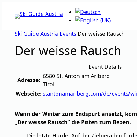
Zum
Inhalt
springen
Ski Guide Austria
Events
Der weisse Rausch
Der weisse Rausch
Event Details
6580
St. Anton am Arlberg
Adresse:
Tirol
Webseite:
stantonamarlberg.com/de/events/win
Wenn der Winter zum Endspurt ansetzt, kommt
„Der weisse Rausch“ die Pisten zum Beben.
Die letzte Hürde: Auf der Zielgeraden for