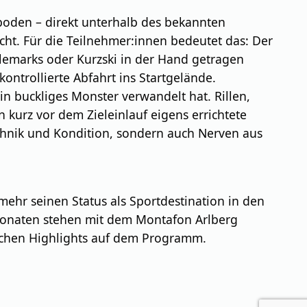
hboden – direkt unterhalb des bekannten
acht. Für die Teilnehmer:innen bedeutet das: Der
lemarks oder Kurzski in der Hand getragen
ontrollierte Abfahrt ins Startgelände.
 ein buckliges Monster verwandelt hat. Rillen,
 kurz vor dem Zieleinlauf eigens errichtete
echnik und Kondition, sondern auch Nerven aus
ehr seinen Status als Sportdestination in den
 Monaten stehen mit dem Montafon Arlberg
ichen Highlights auf dem Programm.