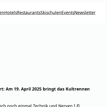
en
Hotels
Restaurants
Skischulen
Events
Newsletter
: Am 19. April 2025 bringt das Kultrennen
usch noch einmal Technik und Nerven I ©