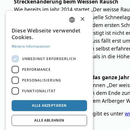
Streckenänderung beim Weissen Rausch
Wie bereits im Jahr 2014 startet „Der weisse R
Anstiegs. Grund dafür ist die aktuelle Schneela
×
Adrenalinpegel steigt schon vor dem ersten Sc
GERMAN
Diese Webseite verwendet
werden – angeschnallt oder befestigt ist nicht e
Cookies.
ENGLISH
Besonders tückisch: Der Startschuss fällt erst um
Weitere Informationen
Mulden und hohe Buckel fordern selbst erfahren
Hindernisse, die den Puls nochmals in die Höhe
UNBEDINGT ERFORDERLICH
Stahl.
PERFORMANCE
St. Anton bleibt Sportregion – das ganze Jahr
PERSONALISIERUNG
Mit Veranstaltungen wie dem Rennen „Der weisse
FUNKTIONALITÄT
Alpen. Die Wintersaison mag sich dem Ende zun
Marathon, dem ARLBERG Giro, dem Arlberger Wa
ALLE AKZEPTIEREN
Mehr Infos zum weissen Rausch gibt es unter
w
ALLE ABLEHNEN