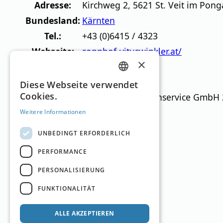
Adresse:
Kirchweg 2
,
5621
St. Veit im Pon
Bundesland:
Kärnten
Tel.:
+43 (0)6415 / 4323
Webseite:
sonnhof-vituswinkler.at/
×
„Sonnhof – Vitus Cooking“ jetzt kontaktieren
GERMAN
Diese Webseite verwendet
Cookies.
Ski Guide Austria © MN Anzeigenservice GmbH
ENGLISH
Weitere Informationen
UNBEDINGT ERFORDERLICH
PERFORMANCE
PERSONALISIERUNG
FUNKTIONALITÄT
ALLE AKZEPTIEREN