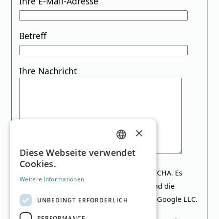
Ihre E-Mail-Adresse
Betreff
Ihre Nachricht
×
GERMAN
Diese Webseite verwendet
Cookies.
ENGLISH
Diese Seite ist geschützt durch reCAPTCHA. Es
Weitere Informationen
gelten die
Datenschutzbestimmungen
und die
Allgemeinen Geschäftsbedingungen
von Google LLC.
UNBEDINGT ERFORDERLICH
PERFORMANCE