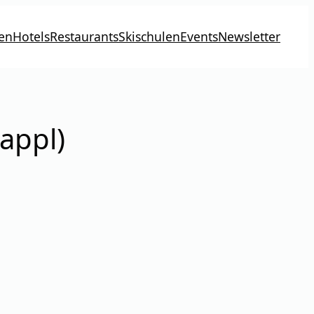
en
Hotels
Restaurants
Skischulen
Events
Newsletter
appl)