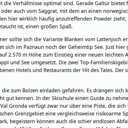
 die Verhältnisse optimal sind. Gerade Galtür bietet
e oder auch vom Saggrat, mit dem an einen norwegisch
den hier wirklich häufig anzutreffenden Powder zieht, h
getaucht ist, einen großen Spaß.
iner sollte sich die Variante Blanken vom Lattenjoch 
ndet sich im Paznaun noch der Geheimtip See. Just hie
auf 2.570 m Höhe zum Einstieg einer neuen leichten Ab
ppl und See umgesetzt. Die zwei Top-Familienskigebiet
obenen Hotels und Restaurants der Hit des Tales. Der s
 die zum Bolzen einladen gefahren. Es drängen sich 
t gut kennen. In der Skischule einen Guide zu nehmen 
Val Gronda verfügt zwar nur über eine Piste, die sic
ischen Grenzgebiet eine vergleichsweise risikoarme Sp
npark, begeistern können auch die schier endlosen A