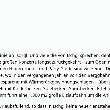
Linie an Ischgl. Und viele die von Ischgl sprechen, den
ie großen Konzerte längst zurückgekehrt – zum Openin
n den Hintergrund – und Party-Guide sind wir keiner. 
eite, wo in den vergangenen Jahren von den Berggbahn
giesparend mit Wärmerückgewinnungsanlagen – über je
lt mit Kinderbecken, Solebecken, Sportbecken, Erle
m führt eine 1.300 m2 große Eislaufbahn um die An
urlaubsfüllend, so dass in Ischgl keine neuen entsteh