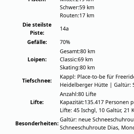
Schwer:
59 km
Routen:
17 km
Die steilste
14a
Piste:
Gefälle:
70%
Gesamt:
80 km
Loipen:
Classic:
69 km
Skating:
80 km
Kappl: Place-to-be für Freeri
Tiefschnee:
Heidelberger Hütte | Galtür: 
Anzahl:
80 Lifte
Lifte:
Kapazität:
135.417 Personen p
Lifte: 45 Ischgl, 10 Galtür, 21
Galtür: neue Schneeschuhrout
Besonderheiten:
Schneeschuhroute Dias, Mondsc