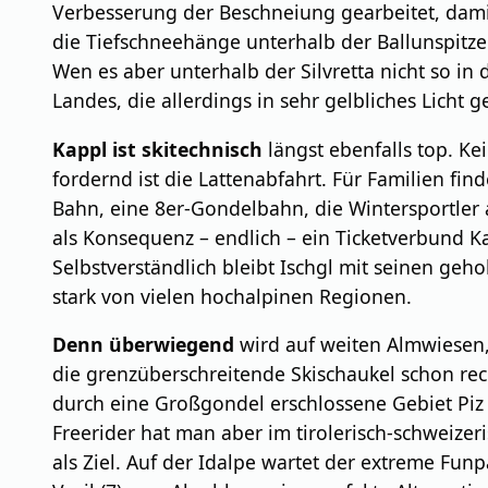
Verbesserung der Beschneiung gearbeitet, damit
die Tiefschneehänge unterhalb der Ballunspitz
Wen es aber unterhalb der Silvretta nicht so in 
Landes, die allerdings in sehr gelbliches Licht 
Kappl ist skitechnisch
längst ebenfalls top. Ke
fordernd ist die Lattenabfahrt. Für Familien fi
Bahn, eine 8er-Gondelbahn, die Wintersportler 
als Konsequenz – endlich – ein Ticketverbund Ka
Selbstverständlich bleibt Ischgl mit seinen geh
stark von vielen hochalpinen Regionen.
Denn überwiegend
wird auf weiten Almwiesen,
die grenzüberschreitende Skischaukel schon rech
durch eine Großgondel erschlossene Gebiet Piz 
Freerider hat man aber im tirolerisch-schweizer
als Ziel. Auf der Idalpe wartet der extreme Fu