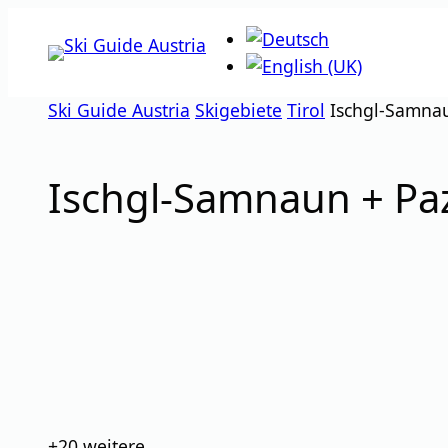
Zum
Inhalt
springen
Ski Guide Austria
Skigebiete
Tirol
Ischgl-Samnau
Ischgl-Samnaun + Paz
Bilder
+20
weitere