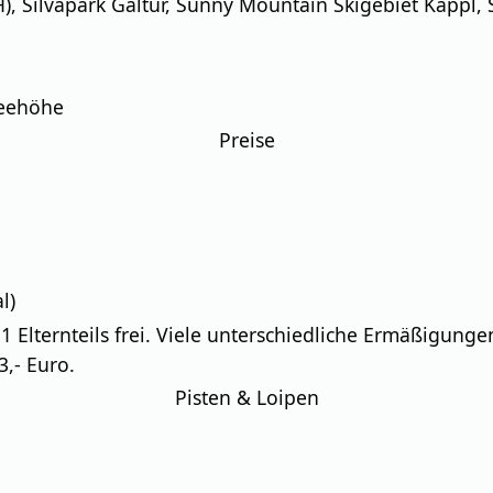
H), Silvapark Galtür, Sunny Mountain Skigebiet Kappl,
Seehöhe
Preise
l)
g 1 Elternteils frei. Viele unterschiedliche Ermäßigun
3,- Euro.
Pisten & Loipen