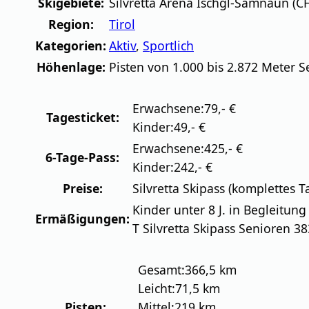
Skigebiete:
Silvretta Arena Ischgl-Samnaun (C
Region:
Tirol
Kategorien:
Aktiv
,
Sportlich
Höhenlage:
Pisten von 1.000 bis 2.872 Meter 
Erwachsene:
79,- €
Tagesticket:
Kinder:
49,- €
Erwachsene:
425,- €
6-Tage-Pass:
Kinder:
242,- €
Preise:
Silvretta Skipass (komplettes Ta
Kinder unter 8 J. in Begleitun
Ermäßigungen:
T Silvretta Skipass Senioren 38
Gesamt:
366,5 km
Leicht:
71,5 km
Pisten:
Mittel:
219 km