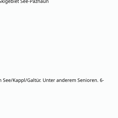
 Skigebiet See-Paznaun
gen See/Kappl/Galtür. Unter anderem Senioren. 6-