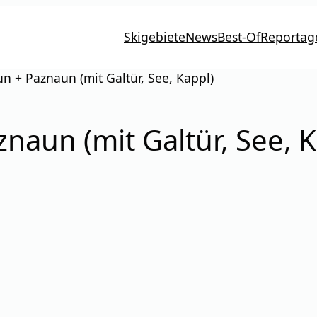
Skigebiete
News
Best-Of
Reportag
n + Paznaun (mit Galtür, See, Kappl)
naun (mit Galtür, See, K